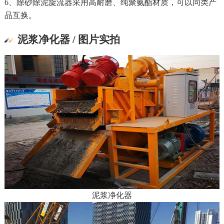
6、除砂除泥旋流器采用高耐磨、纯聚氨酯材质，可以同类产
品互换。
泥浆净化器 / 图片实拍
泥浆净化器