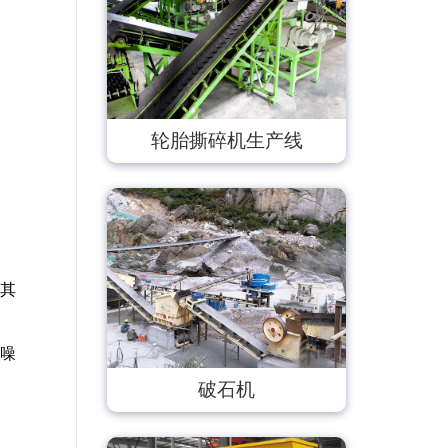
轮胎撕碎机生产线
其
噪
破石机