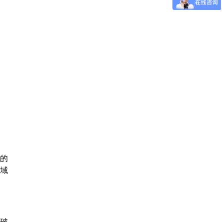
机的
域
破