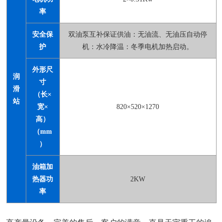
率
安全保
双油泵互补保证供油：无油流、无油压自动停
护
机：水冷降温：冬季电机加热启动。
外形尺
润
寸
滑
（长×
站
宽×
820×520×1270
高）
（mm
）
油箱加
热器功
2KW
率